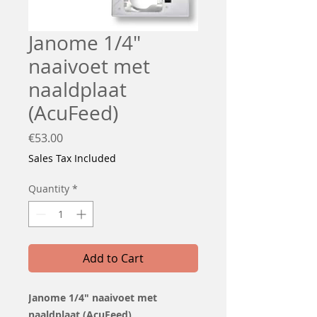
Janome 1/4"
naaivoet met
naaldplaat
(AcuFeed)
Price
€53.00
Sales Tax Included
Quantity
*
Add to Cart
Janome 1/4" naaivoet met
naaldplaat (AcuFeed)