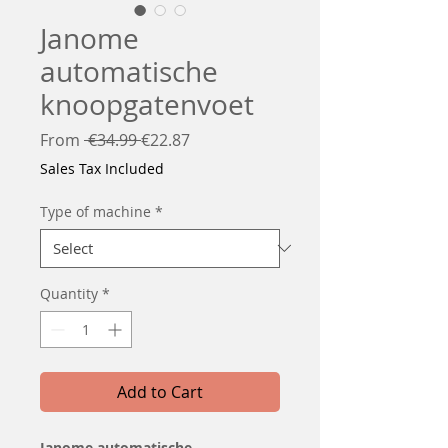
Janome
automatische
knoopgatenvoet
Regular
Sale
From
 €34.99 
€22.87
Price
Price
Sales Tax Included
Type of machine
*
Quantity
*
Add to Cart
Janome automatische