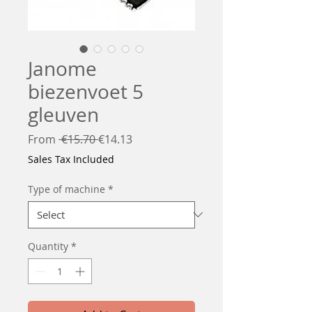
Janome
biezenvoet 5
gleuven
Regular
Sale
From
 €15.70 
€14.13
Price
Price
Sales Tax Included
Type of machine
*
Quantity
*