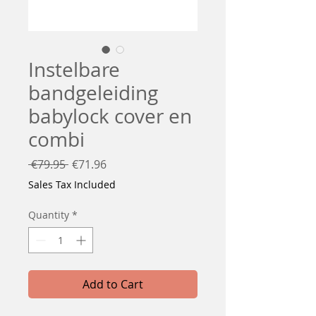
Instelbare
bandgeleiding
babylock cover en
combi
Regular
Sale
 €79.95 
€71.96
Price
Price
Sales Tax Included
Quantity
*
Add to Cart