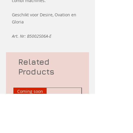
combi machines.
Geschikt voor Desire, Ovation en
Gloria
Art. Nr: B5002S06A-E
Related
Products
Coming soon
Second hand