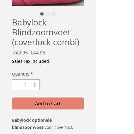
Babylock
Blindzoomvoet
(coverlock combi)
Regular
Sale
 €49.95 
€44.96
Price
Price
Sales Tax Included
Quantity
*
Add to Cart
Babylock optionele
blindzoomvoet
voor coverlock