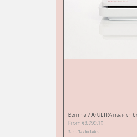
Bernina 790 ULTRA naai- en 
Sale Price
From
€8,999.10
Sales Tax Included