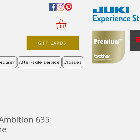
GIFT CARDS
orduren
After-sale service
Classes
t Ambition 635
ne