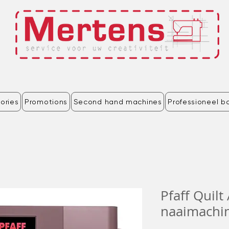
ories
Promotions
Second hand machines
Professioneel b
Pfaff Quil
naaimachi