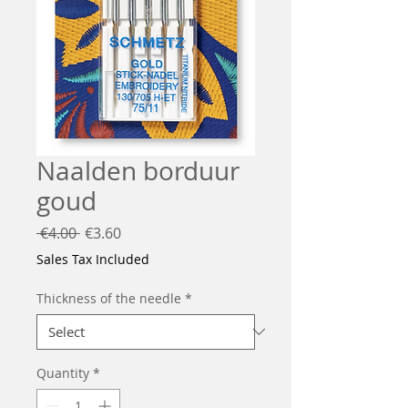
Naalden borduur
goud
Regular
Sale
 €4.00 
€3.60
Price
Price
Sales Tax Included
Thickness of the needle
*
Quantity
*