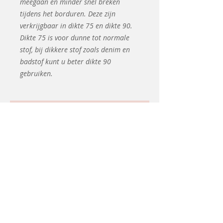
meegaan en minder snel breken
tijdens het borduren. Deze zijn
verkrijgbaar in dikte 75 en dikte 90.
Dikte 75 is voor dunne tot normale
stof, bij dikkere stof zoals denim en
badstof kunt u beter dikte 90
gebruiken.
Related
Products
Coming soon
Second hand