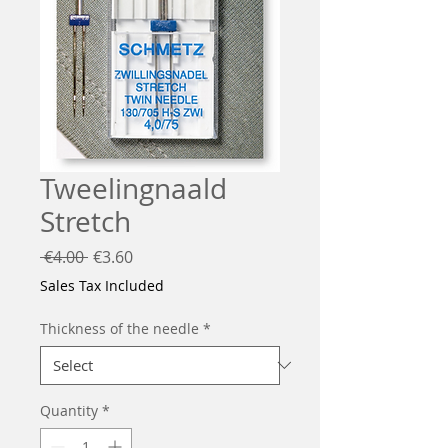
Tweelingnaald
Stretch
Regular
Sale
 €4.00 
€3.60
Price
Price
Sales Tax Included
Thickness of the needle
*
Quantity
*