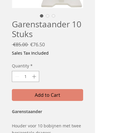
Garenstaander 10
Stuks
Regular
Sale
 €85.00 
€76.50
Price
Price
Sales Tax Included
Quantity
*
Add to Cart
Garenstaander
Houder voor 10 bobijnen met twee
horizontale dragers.