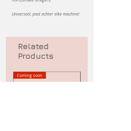
Universeel, past achter elke machine!
Related
Products
Coming soon
Second hand