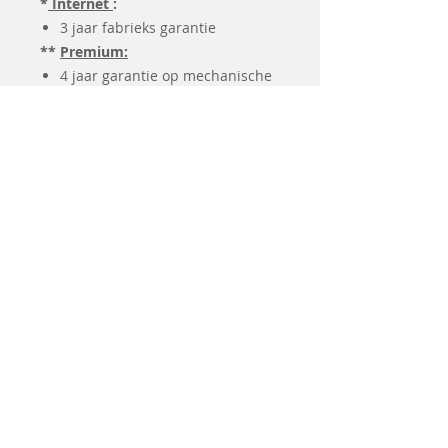
*
Internet
:
3 jaar fabrieks garantie
**
Premium:
4 jaar garantie op mechanische
en elektronische onderdelen
4 jaar garantie op werkuren
Individuele basis-uitleg bij
afhaling
9u les Brother naaitechnieken
1x gratis onderhoud van deze
machine
***
Premium Plus:
6 jaar garantie op mechanische
en elektronische onderdelen
6 jaar garantie op werkuren
Individuele basis-uitleg bij
afhaling
9u les Brother naaitechnieken
2x gratis onderhoud van deze