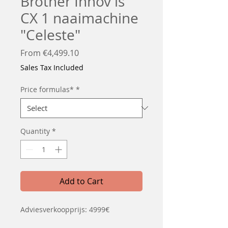
Brother Innov'is
CX 1 naaimachine
"Celeste"
Sale
From
€4,499.10
Price
Sales Tax Included
Price formulas*
*
Quantity
*
Add to Cart
Adviesverkoopprijs: 4999€