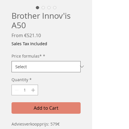
Brother Innov'is
A50
Sale
From
€521.10
Price
Sales Tax Included
Price formulas*
*
Quantity
*
Add to Cart
Adviesverkoopprijs: 579€