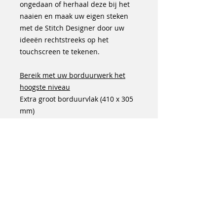
ongedaan of herhaal deze bij het
naaien en maak uw eigen steken
met de Stitch Designer door uw
ideeën rechtstreeks op het
touchscreen te tekenen.
Bereik met uw borduurwerk het
hoogste niveau
Extra groot borduurvlak (410 x 305
mm)
Borduurraam Giant met
ergonomische draaisluiting
Perfect voor grote quilts
Met het nieuwe Giant-
borduurraam en het extra grote
borduurvlak van 410 x 305 mm
kunt u een vierkant van 12 inch
borduren. Dankzij de