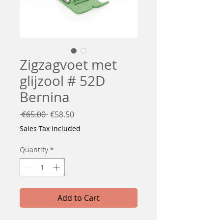
Zigzagvoet met
glijzool # 52D
Bernina
Regular
Sale
 €65.00 
€58.50
Price
Price
Sales Tax Included
Quantity
*
Add to Cart