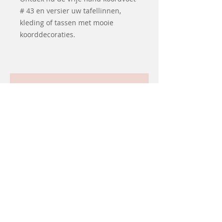
# 43 en versier uw tafellinnen,
kleding of tassen met mooie
koorddecoraties.
Related
Products
Coming soon
Second hand