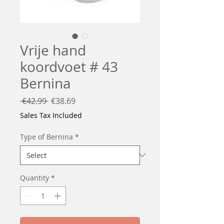
Vrije hand
koordvoet # 43
Bernina
Regular
Sale
 €42.99 
€38.69
Price
Price
Sales Tax Included
Type of Bernina
*
Quantity
*