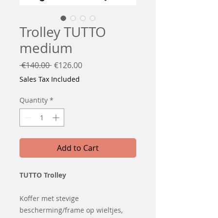
Trolley TUTTO
medium
Regular
Sale
 €140.00 
€126.00
Price
Price
Sales Tax Included
Quantity
*
Add to Cart
TUTTO Trolley
Koffer met stevige
bescherming/frame op wieltjes,