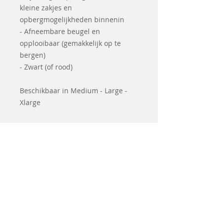
kleine zakjes en
opbergmogelijkheden binnenin
- Afneembare beugel en
opplooibaar (gemakkelijk op te
bergen)
- Zwart (of rood)
Beschikbaar in Medium - Large -
Xlarge
Related
Products
Coming soon
Second hand