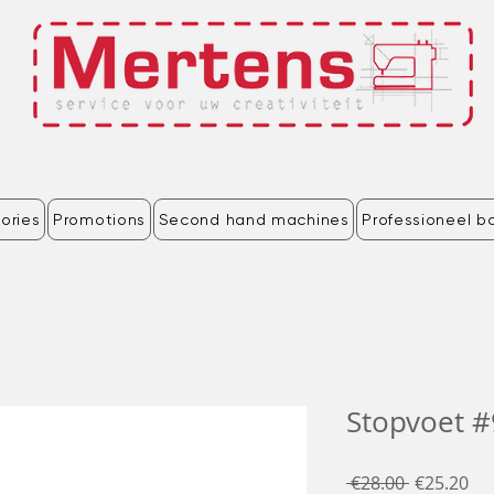
ories
Promotions
Second hand machines
Professioneel b
Stopvoet #
Regular
Sal
 €28.00 
€25.20