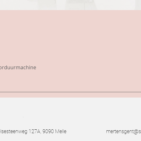
borduurmachine
.
esteenweg 127A, 9090 Melle
mertensgent@s