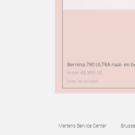
Bernina 790 ULTRA naai- en 
Sale Price
From
€8,999.10
Sales Tax Included
Mertens Service Center Brussels