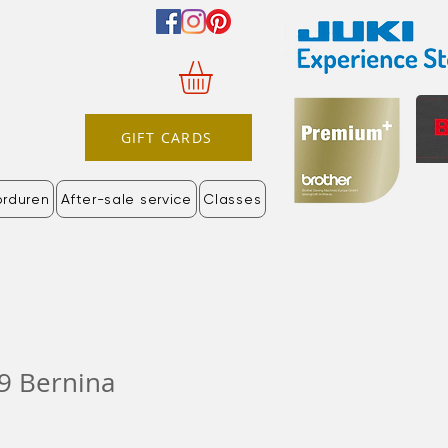
GIFT CARDS
orduren
After-sale service
Classes
9 Bernina
e