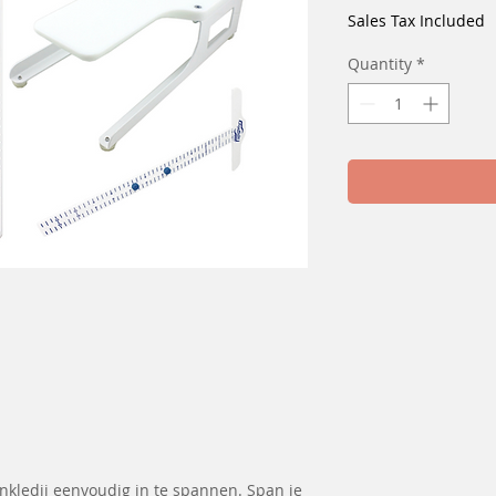
Sales Tax Included
Quantity
*
nkledij eenvoudig in te spannen. Span je