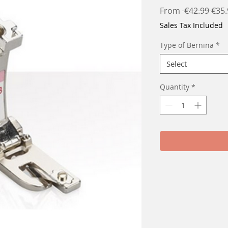
Regu
From
 €42.99 
€35.
Pric
Sales Tax Included
Type of Bernina
*
Select
Quantity
*