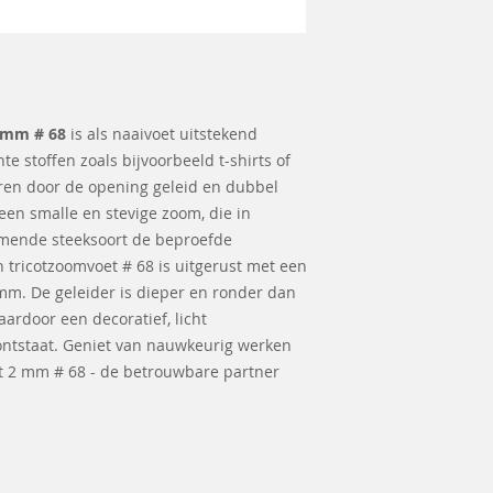
2 mm # 68
is als naaivoet uitstekend
e stoffen zoals bijvoorbeeld t-shirts of
ren door de opening geleid en dubbel
en smalle en stevige zoom, die in
mende steeksoort de beproefde
 tricotzoomvoet # 68 is uitgerust met een
mm. De geleider is dieper en ronder dan
aardoor een decoratief, licht
ntstaat. Geniet van nauwkeurig werken
t 2 mm # 68 - de betrouwbare partner