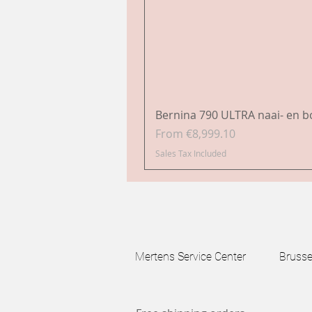
Bernina 790 ULTRA naai- en 
Sale Price
From
€8,999.10
Sales Tax Included
Mertens Service Center Brussels