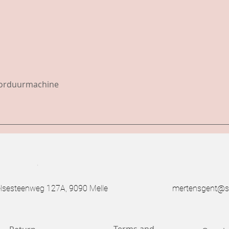
borduurmachine
.
esteenweg 127A, 9090 Melle
mertensgent@s