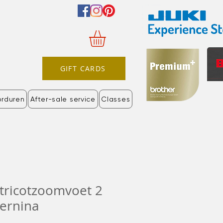
GIFT CARDS
orduren
After-sale service
Classes
 tricotzoomvoet 2
ernina