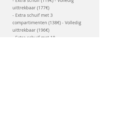
- Extra schuif (119€) - Volledig
uittrekbaar (177€)
- Extra schuif met 3
compartimenten (138€) - Volledig
uittrekbaar (196€)
- Extra schuif met 18
compartimenten (196€) - Volledig
uittrekbaar (250€)
Voor extra opties gelieve contact op
te nemen met de winkel voor een
offerte op maat.
(mertensgent@skynet.be)
Leveringstermijn 2-3 weken
Code 50.20.xx.01-02-03