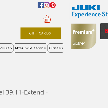
GIFT CARDS
orduren
After-sale service
Classes
 39.11-Extend -