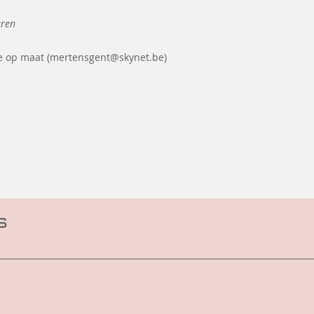
euren
te op maat (mertensgent@skynet.be)
s