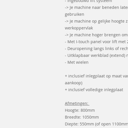
- Ingebouwd lift systeem
-> Je machine naar beneden laten
gebruiken
-> Je machine op gelijke hoogte z
werkoppervlak
-> Je machine hoger brengen om 
- Met I-touch panel voor lift m
- Deuropening langs links of rec
- Uitklapbaar werkblad (extend) 
- Met wielen
+ inclusief inlegplaat op maat 
aankoop)
+ inclusief volledige inlegplaat
Afmetingen:
Hoogte: 800mm
Breedte: 1050mm
Diepte: 550mm (of open 1100m