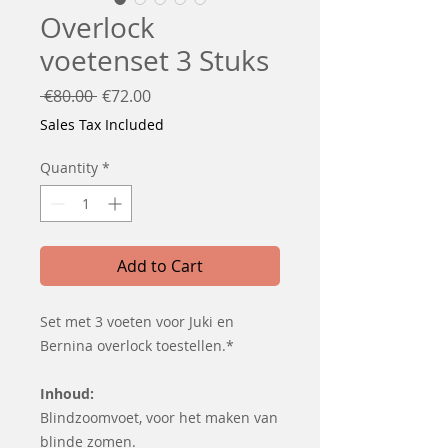
Overlock
voetenset 3 Stuks
Regular
Sale
 €80.00 
€72.00
Price
Price
Sales Tax Included
Quantity
*
Add to Cart
Set met 3 voeten voor Juki en
Bernina overlock toestellen.*
Inhoud:
Blindzoomvoet, voor het maken van
blinde zomen.