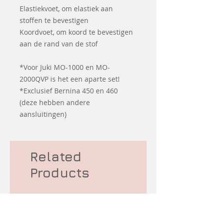
Elastiekvoet, om elastiek aan
stoffen te bevestigen
Koordvoet, om koord te bevestigen
aan de rand van de stof
*Voor Juki MO-1000 en MO-
2000QVP is het een aparte set!
*Exclusief Bernina 450 en 460
(deze hebben andere
aansluitingen)
Related
Products
Second hand
Second hand