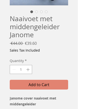
Naaivoet met
middengeleider
Janome
Regular
Sale
 €44.00 
€39.60
Price
Price
Sales Tax Included
Quantity
*
Add to Cart
Janome cover naaivoet met
middengeleider