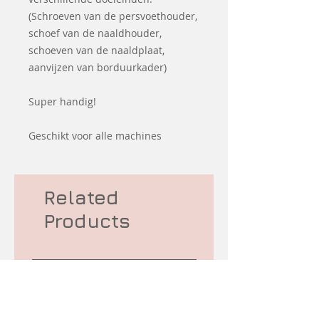
(Schroeven van de persvoethouder,
schoef van de naaldhouder,
schoeven van de naaldplaat,
aanvijzen van borduurkader)
Super handig!
Geschikt voor alle machines
Related
Products
-10% korting
Second hand