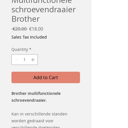
schroevendraaier
Brother
Regular
Sale
 €20.00 
€18.00
Price
Price
Sales Tax Included
Quantity
*
Add to Cart
Brother multifunctionele
schroevendraaier.
Kan in verschillende standen
worden gedraaid voor
verschillende doeleinden.