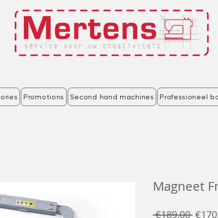
ories
Promotions
Second hand machines
Professioneel b
Magneet F
Regul
 €189.00 
€170