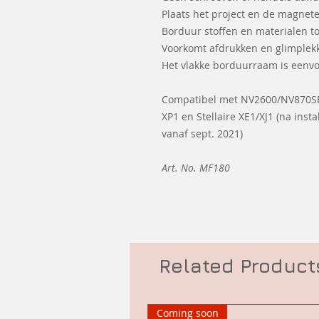
Plaats het project en de magnet
Borduur stoffen en materialen t
Voorkomt afdrukken en glimplekk
Het vlakke borduurraam is eenvo
Compatibel met NV2600/NV870SE/N
XP1 en Stellaire XE1/XJ1 (na inst
vanaf sept. 2021)
Art. No. MF180
Related Product
Coming soon