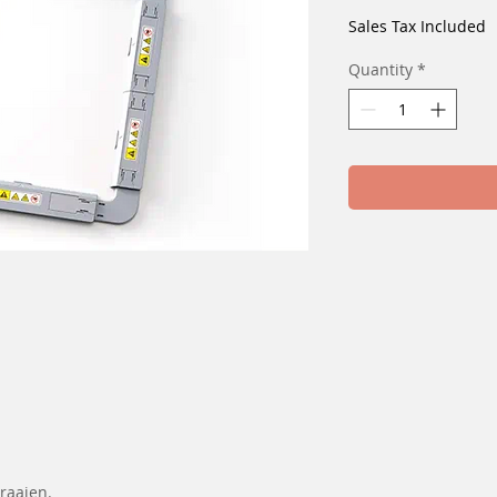
Price
Sales Tax Included
Quantity
*
raaien.