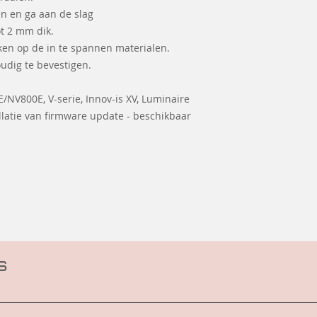
en en ga aan de slag
ot 2 mm dik.
en op de in te spannen materialen.
udig te bevestigen.
V800E, V-serie, Innov-is XV, Luminaire
allatie van firmware update - beschikbaar
s