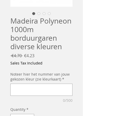
Madeira Polyneon
1000m
borduurgaren
diverse kleuren
Regular
Sale
 €4.70 
€4.23
Price
Price
Sales Tax Included
Noteer hier het nummer van jouw
gekozen kleur (zie kleurkaart)
*
0/500
Quantity
*