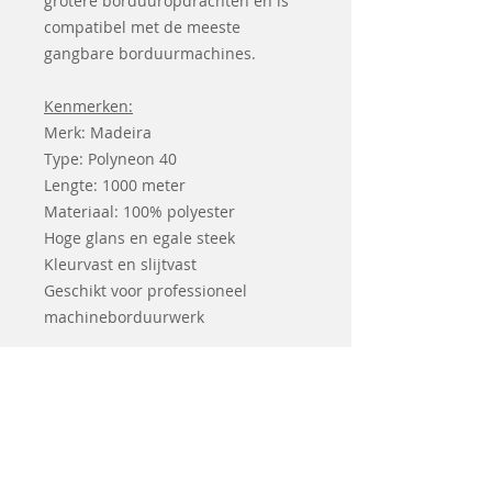
grotere borduuropdrachten en is
compatibel met de meeste
gangbare borduurmachines.
Kenmerken:
Merk: Madeira
Type: Polyneon 40
Lengte: 1000 meter
Materiaal: 100% polyester
Hoge glans en egale steek
Kleurvast en slijtvast
Geschikt voor professioneel
machineborduurwerk
De looplengte per bobijn is 1000
meter. Verkrijgbaar in een
uitgebreid assortiment aan
kleuren.
De kleuren kunt u kiezen uit de