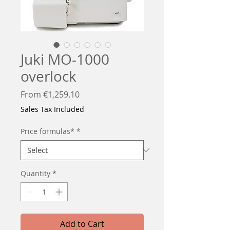
Juki MO-1000
overlock
Sale
From
€1,259.10
Price
Sales Tax Included
Price formulas*
*
Quantity
*
Add to Cart