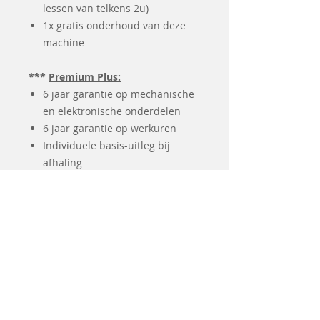
lessen van telkens 2u)
1x gratis onderhoud van deze
machine
***
Premium Plus:
6 jaar garantie op mechanische
en elektronische onderdelen
6 jaar garantie op werkuren
Individuele basis-uitleg bij
afhaling
4u les overlock technieken (2
lessen van telkens 2u)
2x gratis onderhoud van deze
machine
Gratis vervangmachine in geval
van herstelling