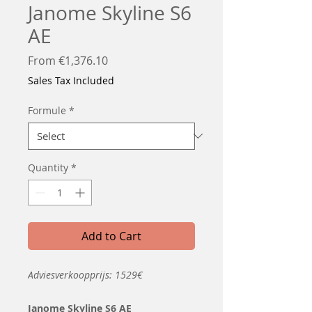
Janome Skyline S6
AE
Sale
From
€1,376.10
Price
Sales Tax Included
Formule
*
Quantity
*
Add to Cart
Adviesverkoopprijs: 1529€
Janome Skyline S6 AE