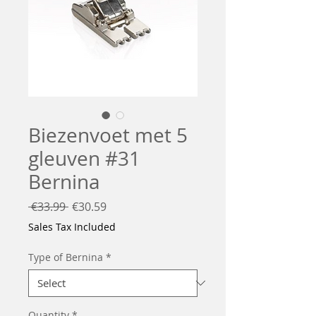
Biezenvoet met 5
gleuven #31
Bernina
Regular
Sale
 €33.99 
€30.59
Price
Price
Sales Tax Included
Type of Bernina
*
Quantity
*