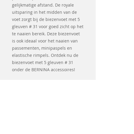
gelijkmatige afstand. De royale
uitsparing in het midden van de
voet zorgt bij de biezenvoet met 5
gleuven # 31 voor goed zicht op het
te naaien bereik. Deze biezenvoet
is ook ideaal voor het naaien van
passementen, minipaspels en
elastische rimpels. Ontdek nu de
biezenvoet met 5 gleuven # 31
onder de BERNINA accessoires!
Related
Products
Coming soon
Second hand