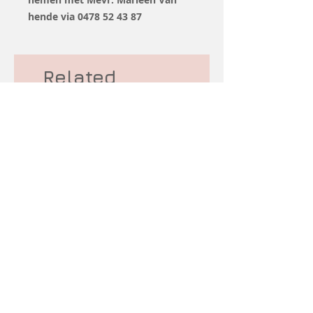
hende via 0478 52 43 87
Related
Products
Coming soon
Second hand