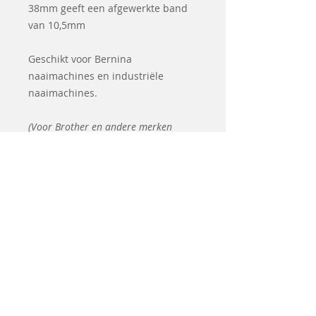
38mm geeft een afgewerkte band
van 10,5mm
Geschikt voor Bernina
naaimachines en industriële
naaimachines.
(Voor Brother en andere merken
bestaat er de verstelbare
biaisbandvoet)
Related
Products