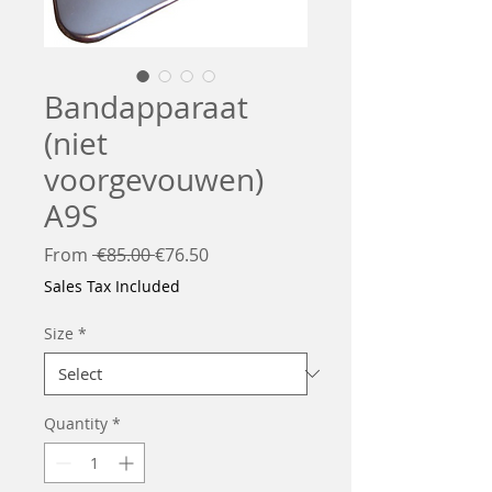
Bandapparaat
(niet
voorgevouwen)
A9S
Regular
Sale
From
 €85.00 
€76.50
Price
Price
Sales Tax Included
Size
*
Quantity
*