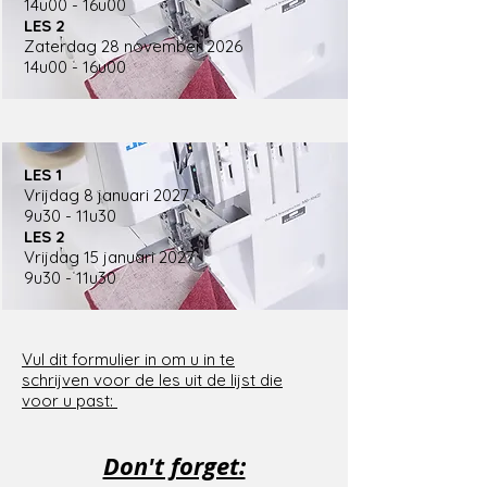
14u00 - 16u00
LES 2
Zaterdag 28 november 2026
14u00 - 16u00
LES 1
Vrijdag 8 januari 2027
9u30 - 11u30
LES 2
Vrijdag 15 januari 2027
9u30 - 11u30
Vul dit formulier in om u in te
schrijven voor de les uit de lijst die
voor u past:
Don't forget: